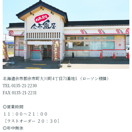
北海道余市郡余市町大川町4丁目71番地1 （ローソン様隣）
TEL
0135-21-2230
FAX 0135-21-2231
◎営業時間
１１：００〜２１：００
［ラストオーダー ２０：３０］
◎年中無休